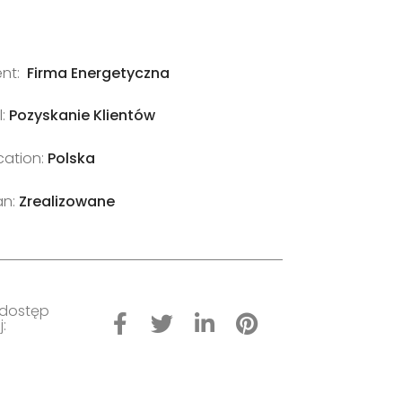
ient:
Firma Energetyczna
l:
Pozyskanie Klientów
cation:
Polska
an:
Zrealizowane
dostęp
j: